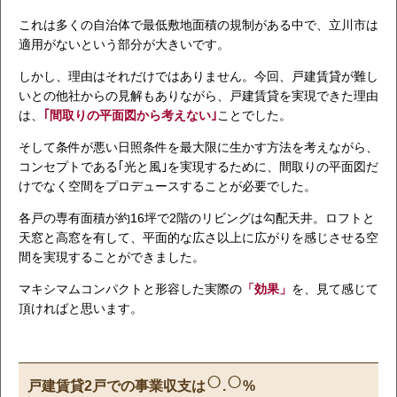
これは多くの自治体で最低敷地面積の規制がある中で、立川市は
適用がないという部分が大きいです。
しかし、理由はそれだけではありません。今回、戸建賃貸が難し
いとの他社からの見解もありながら、戸建賃貸を実現できた理由
は、
｢間取りの平面図から考えない｣
ことでした。
そして条件が悪い日照条件を最大限に生かす方法を考えながら、
コンセプトである｢光と風｣を実現するために、間取りの平面図だ
けでなく空間をプロデュースすることが必要でした。
各戸の専有面積が約16坪で2階のリビングは勾配天井。ロフトと
天窓と高窓を有して、平面的な広さ以上に広がりを感じさせる空
間を実現することができました。
マキシマムコンパクトと形容した実際の
「効果」
を、見て感じて
頂ければと思います。
○
○
戸建賃貸2戸での事業収支は
.
%