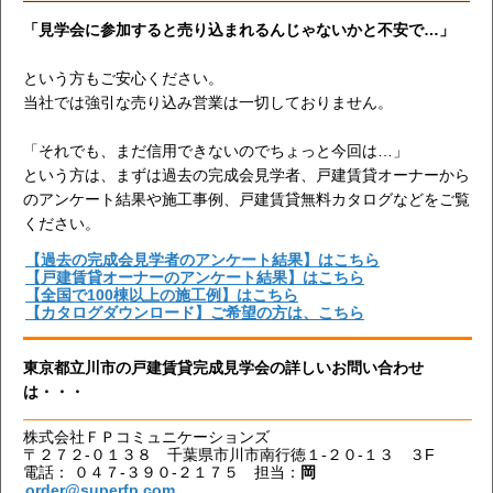
「見学会に参加すると売り込まれるんじゃないかと不安で…」
という方もご安心ください。
当社では強引な売り込み営業は一切しておりません。
「それでも、まだ信用できないのでちょっと今回は…」
という方は、まずは過去の完成会見学者、戸建賃貸オーナーから
のアンケート結果や施工事例、戸建賃貸無料カタログなどをご覧
ください。
【過去の完成会見学者のアンケート結果】はこちら
【戸建賃貸オーナーのアンケート結果】はこちら
【全国で100棟以上の施工例】はこちら
【カタログダウンロード】ご希望の方は、こちら
東京都立川市の戸建賃貸完成見学会の詳しいお問い合わせ
は・・・
株式会社ＦＰコミュニケーションズ
〒２７２-０１３８ 千葉県市川市南行徳１-２０-１３ ３F
電話： ０４７-３９０-２１７５ 担当：
岡
order@superfp.com