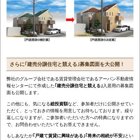
さらに｢建売分譲住宅と競える｣募集図面を大公開！
弊社のグループ会社である賃貸管理会社であるアーバン不動産情
報センターにて作成した
｢建売分譲住宅と競える｣
入居用の募集図
面も公開します。
この他にも、気になる
総投資額
など、参加者だけに公開させてい
ただく、とっておきの情報を用意してお待ちしております。繰り
返しになりますが、ご参加者いただいた方への特典になりますの
で、お問合わせいただいてもお答えできません。
もしあなたが
｢戸建て賃貸に興味がある｣｢将来の相続が不安｣
とい