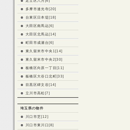
足立区六月[6]
多摩市連光寺[20]
台東区日本堤[18]
大田区南馬込[6]
大田区北馬込[14]
町田市成瀬台[6]
東久留米市中央1[14]
東久留米市中央2[30]
板橋区向原一丁目[11]
板橋区大谷口北町[33]
目黒区碑文谷[14]
立川市高松[7]
埼玉県の物件
川口市芝[12]
川口市東川口[8]