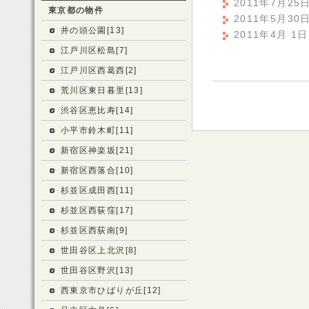
2011年7月2
東京都の物件
2011年5月3
井の頭公園[13]
2011年4月 
江戸川区松島[7]
江戸川区西葛西[2]
荒川区東日暮里[13]
渋谷区恵比寿[14]
小平市鈴木町[11]
新宿区神楽坂[21]
新宿区西落合[10]
杉並区成田西[11]
杉並区西荻窪[17]
杉並区西荻南[9]
世田谷区上北沢[8]
世田谷区野沢[13]
西東京市ひばりが丘[12]