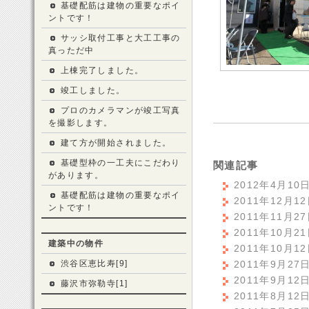
基礎配筋は建物の重要なポイ
ントです！
サッシ取付工事と大工工事の
真っただ中
上棟完了しました。
竣工しました。
プロのカメラマンが竣工写真
を撮影します。
建て方が開始されました。
基礎型枠の一工夫にこだわり
関連記事
があります。
2012年4月1
基礎配筋は建物の重要なポイ
2011年12
ントです！
2011年11
2011年10月
建築中の物件
2011年10
渋谷区恵比寿[9]
2011年9月2
2011年9月1
藤沢市弥勒寺[1]
2011年8月