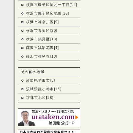
横浜市磯子区岡村一丁目[14]
横浜市磯子区広地町[13]
横浜市神奈川区[9]
横浜市青葉区[20]
横浜市鶴見区[13]
藤沢市鵠沼花沢[4]
藤沢市弥勒寺[10]
その他の地域
愛知県半田市[5]
茨城県龍ヶ崎市[15]
京都市北区[18]